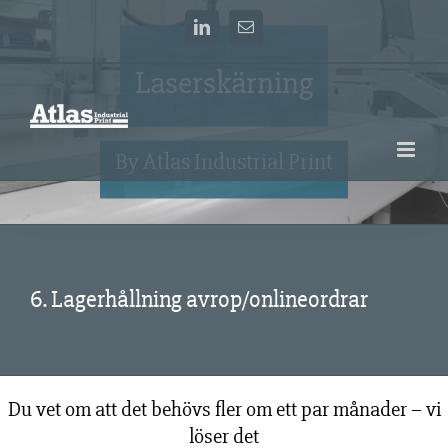
Fortsätt
LinkedIn
E-
till
post
innehållet
Laserskärning
By Atlas Industrial Print
6. Lagerhållning avrop/onlineordrar
Du vet om att det behövs fler om ett par månader – vi
löser det